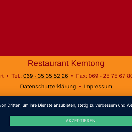
Restaurant Kemtong
t • Tel.:
069 - 35 35 52 26
• Fax: 069 - 25 75 67 8
Datenschutzerklärung
•
Impressum
von Dritten, um ihre Dienste anzubieten, stetig zu verbessern und
AKZEPTIEREN