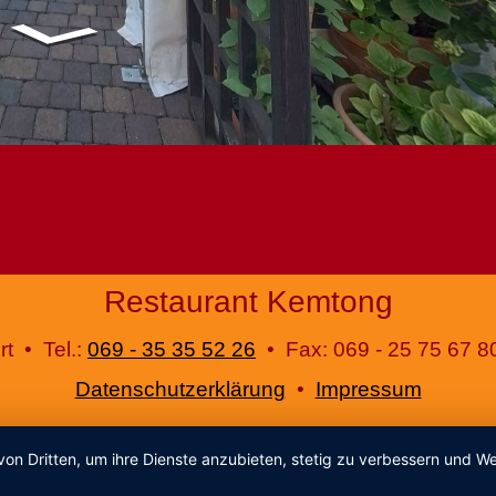
Restaurant Kemtong
t • Tel.:
069 - 35 35 52 26
• Fax: 069 - 25 75 67 8
Datenschutzerklärung
•
Impressum
von Dritten, um ihre Dienste anzubieten, stetig zu verbessern und