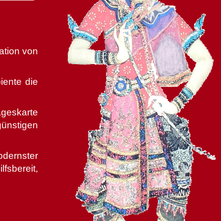
ation von
iente die
ageskarte
günstigen
dernster
fsbereit,