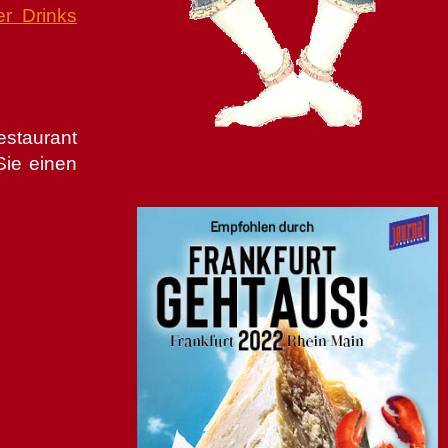
r Drinks
estaurant
Sie einen